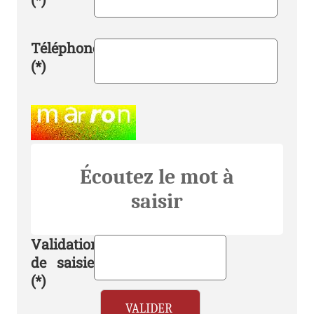
Téléphone
(*)
Champ pour les robots. Si vous êtes humains
Écoutez le mot à
saisir
Validation
de saisie
(*)