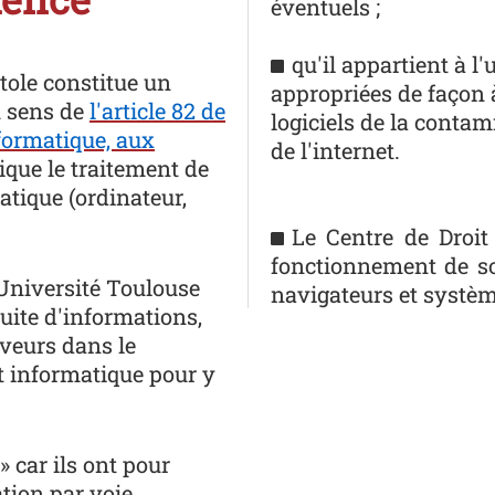
éventuels ;
qu'il appartient à l
itole constitue un
appropriées de façon 
u sens de
l'article 82 de
logiciels de la contam
informatique, aux
de l'internet.
lique le traitement de
tique (ordinateur,
Le Centre de Droit
fonctionnement de so
l'Université Toulouse
navigateurs et systèm
uite d'informations,
rveurs dans le
t informatique pour y
» car ils ont pour
ation par voie