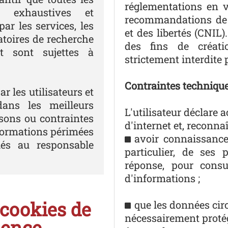
réglementations en v
, exhaustives et
recommandations de 
ar les services, les
et des libertés (CNIL
atoires de recherche
des fins de créati
t sont sujettes à
strictement interdite 
Contraintes techniqu
r les utilisateurs et
dans les meilleurs
L'utilisateur déclare a
isons ou contraintes
d'internet et, reconnaî
nformations périmées
avoir connaissance
lés au responsable
particulier, de ses
réponse, pour consul
d'informations ;
cookies de
que les données circ
nécessairement proté
ience