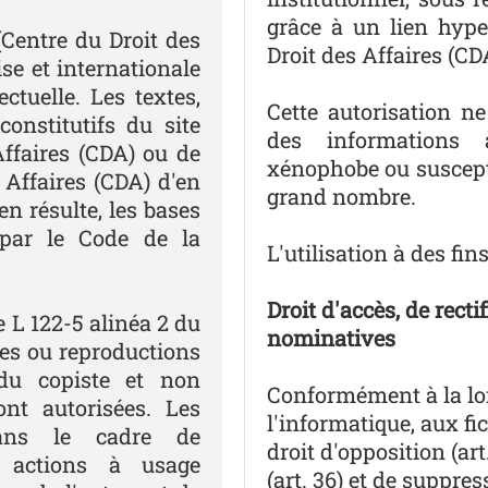
grâce à un lien hype
(Centre du Droit des
Droit des Affaires (CD
ise et internationale
ectuelle. Les textes,
Cette autorisation ne
constitutifs du site
des informations à
Affaires (CDA) ou de
xénophobe ou susceptib
 Affaires (CDA) d'en
grand nombre.
en résulte, les bases
par le Code de la
L'utilisation à des fi
Droit d'accès, de rect
 L 122-5 alinéa 2 du
nominatives
pies ou reproductions
 du copiste et non
Conformément à la loi 
ont autorisées. Les
l'informatique, aux fi
dans le cadre de
droit d'opposition (art.
s actions à usage
(art. 36) et de suppr