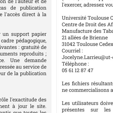
on de l'auteur et de
l'exercer, adressez vou
as de publication
 l'accès direct à la
Université Toulouse C
Centre de Droit des Af
Manufacture des Tab
r un support papier
21 allées de Brienne
 cadre pédagogique,
31042 Toulouse Cedex
vantes : gratuité de
Courriel :
ocuments reproduits ;
Jocelyne.Larrieu@ut-c
urce. Une demande
Téléphone :
ressée au service de
05 61 12 87 47
ur de la publication
Les fichiers résultan
ne commercialisons au
ôle l'exactitude des
Les utilisateurs doi
ent à jour le site.
présentes sur les
antir que toutes les